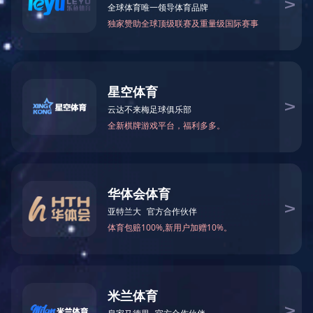
最新公告
中国人民大学学校办公室会议室预订及展示系统项目竞
北京农业职业学院网络通识课资源采购项目竞争性磋商
集团