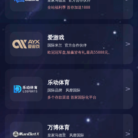
北京联合大学城市服务大数据平台补充建设（智慧交通
凝
“
“
海淀区六里屯垃圾填埋场六里屯垃圾填埋场填埋作业
华
广
区
七
华北科技学院秘书综合实验室建设政府采购项目公开招
在
“
喜
财
坚
华北科技学院2019年管理学院设备政府采购项目公开
华
浙
招标
凝心聚力启新程 规范发展谋新篇——链招采...
华北科技学院理学院2019年实验室建设政府采购项目
2月11日，全国卫生产业企业管理协会公立医院供应链与招投
上
祝贺
标采购工作委员会（以下简称 “链招采工委”）...
北京市大兴区第一职业学校大兴一职东校区冬季供暖服
北
致
信..
大兴一职信息中心及动漫计应耗材购置项目公开招标公
华
资格预审&招标公告
携
华北科技学院环境工程学院2019年实验室建设政府采
Prequalification & Bidding
A