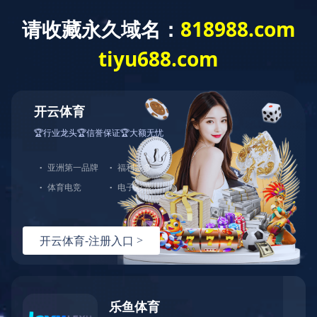
华体会体育官方网站
欢迎您来到华体会体育官方网站-华体会体育（中国） 招标集团
网站华体会体育官方
华体会体育官方网站-
华体会体育官
网站
华体会体育（中国）
华体会体育
概况
动态