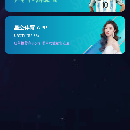
招标代理
织开标、评标、定标，以及提供
招标前期咨询、协调合同的签订
等
勘察设计
公司资质
SURVEY AND DESIGN
景观设计、BIM设计、建筑设计、
改造设计、房屋加固、房地产策
划、城市规划设计、项目工程管
BIM技术咨询
理
建设监理
CONSTRUCTION
华体会体育官方网站-华体会体育（中
华体会体育官方网
SUPERVISION