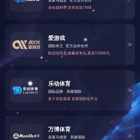
三、流标原因：
合肥幼儿师范高等专科学校
2025年度财务审计采购
供应商数量不足三家，故本次项目流标。
四、联系方式
1.项目单位：合肥幼儿师范高等专科学校
地址：安徽省合肥市新站高新区学林路
1100号
联系电话：
0551-62520132
2.采购代理机构：华体会体育官方网站-华体会
地址：合肥市包河区宿松路与南二环交叉口绿地中
联系人：王工
联系电话：
0551-62620513/138659161