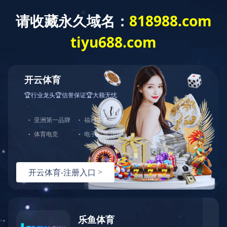
华体会体育官方网站
欢迎您来到华体会体育官方网站-华体会体育（中国） 招标集团
网站华体会体育官方
华体会体育官方网站-
华体会体育官
网站
华体会体育（中国）
华体会体育
概况
动态