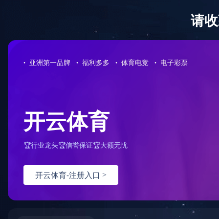
华体会体育官方网站
欢迎您来到华体会体育官方网站-华体会体育（中国） 招标集团
网站华体会体育官方
华体会体育官方网站-
华
网站
华体会体育（中国）
华
概况