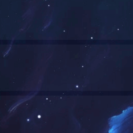
师范高等专科学校校方责任险采购项