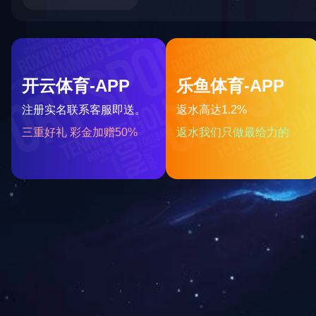
：合肥幼儿师范高等专科学校校
2.
项目名称
二、项目终止原因
采购询价文件内容调整，本次采购项目终止
请谅解
!
特此公告
!