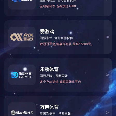
三、流标原因：
合肥幼儿师范高等专科学校
2025年教职工
因递交响应文件的投标供应商数量不足三家，
四、联系方式
1.项目单位：合肥幼儿师范高等专科学校
地址：安徽省合肥市新站高新区学林路
110
联系电话：
0551-62520108
2.采购代理机构：华体会体育官方网站-
地址：合肥市包河区宿松路与南二环交叉口
联系人：王工
联系电话：
0551-62620513/1386591