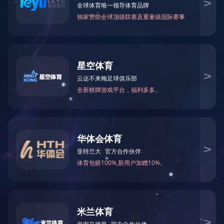
招标信息
流标公告
合肥幼儿师范高等专
一、项目名称：合肥幼儿师范高等专科学校
二、项目编号：
HCZB-2025-ZB1647