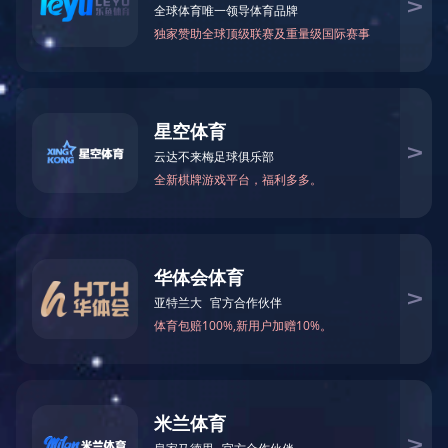
法律
财政部规章
政策解读
国务院文件
政策解读
财政部有关负责
发布日期：2