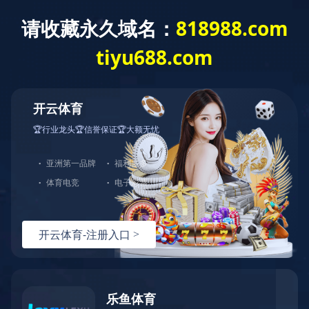
华体会体育官方网站
欢迎您来到华体会体育官方网站-华体会体育（中国） 招标集团
网站华体会体育官方
华体会体育官方网站-
华体会体育官
网站
华体会体育（中国）
华体会体育
概况
动态