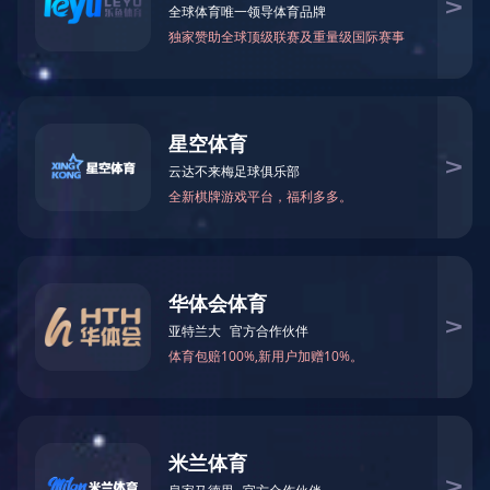
法律
财政部规章
政策解读
国务院文件
政策解读
财政部有关负责人就《政府采购竞争
采
发布日期：2