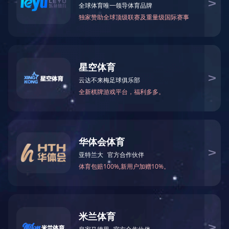
招标信息
流标公告
广西柳州钢铁集团有限公司镍铁
LZDC
一、项目名称：
广西柳州钢铁集团有限公司镍铁冶炼项目原料场系