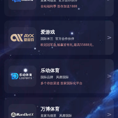
其他公告
巢湖学院2025年端午
一、项目名称：巢湖学院202
午节、中秋节和2026年春
供...
北京农学院2025-20
一、项目基本情况 项目编号：
目实质性响应比选文件的供应
巢湖学院泮山苑4#学生
一、项目基本情况1.项目编
因采购人与成交供应商在拟
合肥幼儿师范高等专科