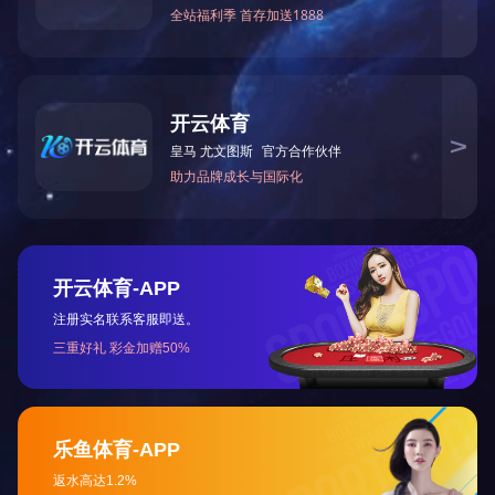
一、项目基本情况 1.项目编
因 ...
合肥幼儿师范高等专科
合肥幼儿师范高等专科学校
华体会体