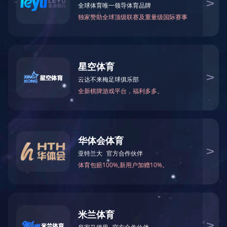
招标信息
营房楼顶热水器维修项
资格预审&招标公告
营房楼顶热水器维修项目结果
结果公告
结果公示
山西国资数智采购系统
变更公告
山西国资数智采购系统CA合
流标公告